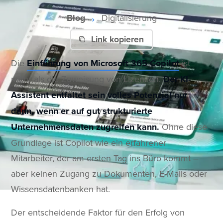
Blog
Digitalisierung
Link kopieren
Die
Einführung von Microsoft 365 Copilot
ist
mehr als die Zuweisung von Lizenzen.
Der KI-
Assistent entfaltet sein volles Potenzial nur
dann, wenn er auf gut strukturierte
Unternehmensdaten zugreifen kann.
Ohne diese
Grundlage ist Copilot wie ein erfahrener
Mitarbeiter, der am ersten Tag ins Büro kommt –
aber keinen Zugang zu Dokumenten, E-Mails oder
Wissensdatenbanken hat.
Der entscheidende Faktor für den Erfolg von