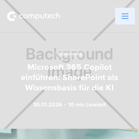
Digitalisierung
Microsoft 365 Copilot
einführen: SharePoint als
Wissensbasis für die KI
30
.
01
.
2026
10
min Lesezeit