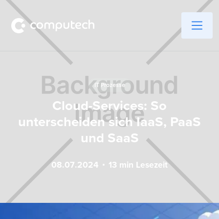
IT Prozesse
Cloud-Services: So
unterscheiden sich IaaS, PaaS
und SaaS
08
.
07
.
2024
13
min Lesezeit