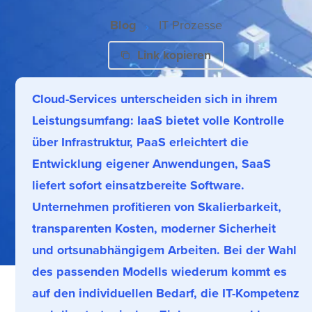
Blog
IT Prozesse
Link kopieren
Cloud-Services unterscheiden sich in ihrem
Leistungsumfang: IaaS bietet volle Kontrolle
über Infrastruktur, PaaS erleichtert die
Entwicklung eigener Anwendungen, SaaS
liefert sofort einsatzbereite Software.
Unternehmen profitieren von Skalierbarkeit,
transparenten Kosten, moderner Sicherheit
und ortsunabhängigem Arbeiten. Bei der Wahl
des passenden Modells wiederum kommt es
auf den individuellen Bedarf, die IT-Kompetenz